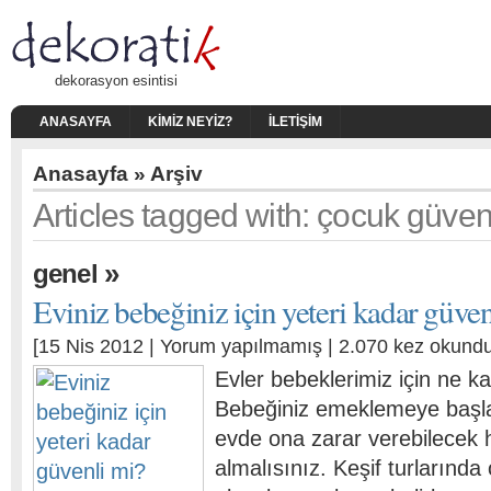
dekorasyon esintisi
ANASAYFA
KIMIZ NEYIZ?
İLETIŞIM
Anasayfa
» Arşiv
Articles tagged with: çocuk güven
»
genel
Eviniz bebeğiniz için yeteri kadar güven
[15 Nis 2012 |
Yorum yapılmamış
| 2.070 kez okundu
Evler bebeklerimiz için ne k
Bebeğiniz emeklemeye başl
evde ona zarar verebilecek 
almalısınız. Keşif turlarınd