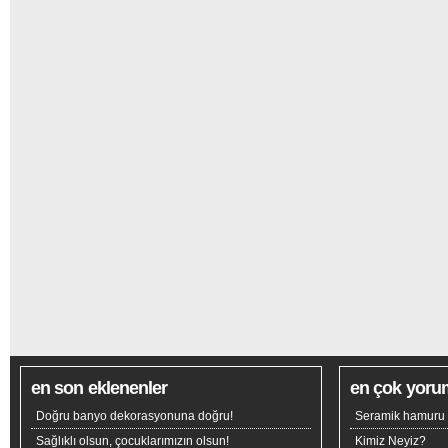
en son eklenenler
en çok yoru
Doğru banyo dekorasyonuna doğru!
Seramik hamuru n
Sağlıklı olsun, çocuklarımızın olsun!
Kimiz Neyiz?