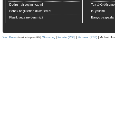
Doğru halı seçimi yapın!
Tay tüyü döşeme
Bebek beşiklerine dikkat edin!
Isı yalıtımı
Klasik tarza ne dersiniz?
Banyo paspaslar
WordPress
üzerine inşa edildi |
Oturum aç
|
Konular (RSS)
|
Yorumlar (RSS)
| Michael Hut