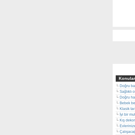
Konular
Doğru ba
Sağlıklı 
Doğru hal
Bebek beş
Klasik ta
İyi bir m
Kış deko
Evleriniz
Çalışacağ