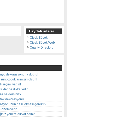
Faydalı siteler
Çiçek Böcek
Çiçek Böcek Web
Quality Directory
nyo dekorasyonuna doğru!
olsun, çocuklarımızın olsun!
ı seçimi yapın!
iklerine dikkat edin!
rza ne dersiniz?
utfak dekorasyonu
rasyonunun nasıl olması gerekir?
e önem verin!
ınız yerlere dikkat edin?