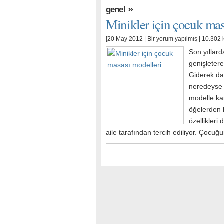
»
genel
Minikler için çocuk mas
[20 May 2012 |
Bir yorum yapılmış
| 10.302 
Son yıllar
genişletere
Giderek da
neredeyse 
modelle ka
öğelerden b
özellikleri
aile tarafından tercih ediliyor. Çocu