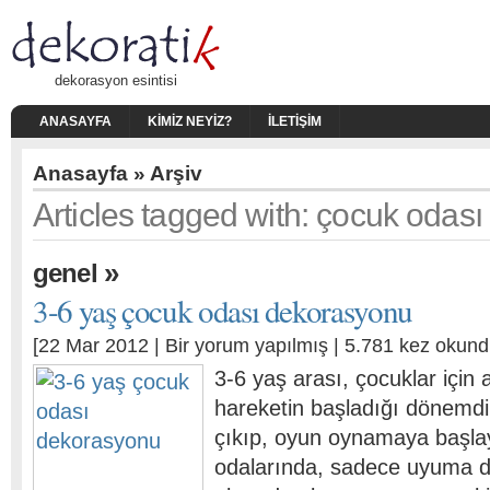
dekorasyon esintisi
ANASAYFA
KIMIZ NEYIZ?
İLETIŞIM
Anasayfa
» Arşiv
Articles tagged with: çocuk odası
»
genel
3-6 yaş çocuk odası dekorasyonu
[22 Mar 2012 |
Bir yorum yapılmış
| 5.781 kez okund
3-6 yaş arası, çocuklar için a
hareketin başladığı dönemdir
çıkıp, oyun oynamaya başla
odalarında, sadece uyuma d