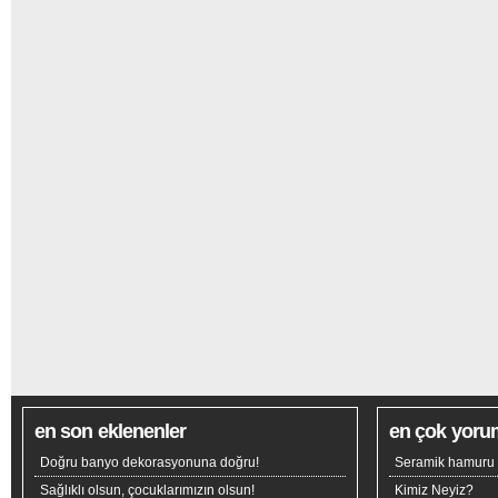
en son eklenenler
en çok yoru
Doğru banyo dekorasyonuna doğru!
Seramik hamuru n
Sağlıklı olsun, çocuklarımızın olsun!
Kimiz Neyiz?