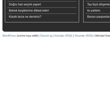
Doğru halı seçimi yapın!
Tay tüyü döşeme
Bebek beşiklerine dikkat edin!
Isı yalıtımı
Klasik tarza ne dersiniz?
Banyo paspaslar
WordPress
üzerine inşa edildi |
Oturum aç
|
Konular (RSS)
|
Yorumlar (RSS)
| Michael Hut