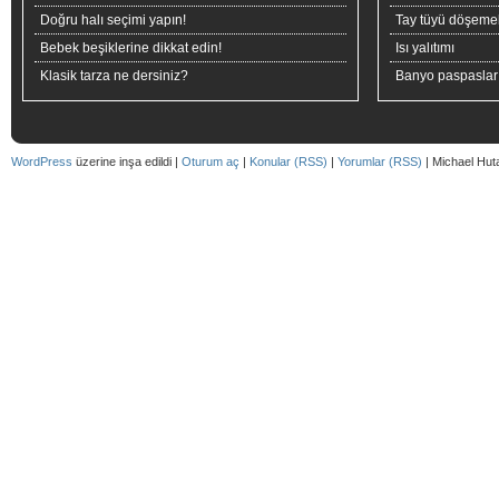
Doğru halı seçimi yapın!
Tay tüyü döşeme
Bebek beşiklerine dikkat edin!
Isı yalıtımı
Klasik tarza ne dersiniz?
Banyo paspaslar
WordPress
üzerine inşa edildi |
Oturum aç
|
Konular (RSS)
|
Yorumlar (RSS)
| Michael Hut