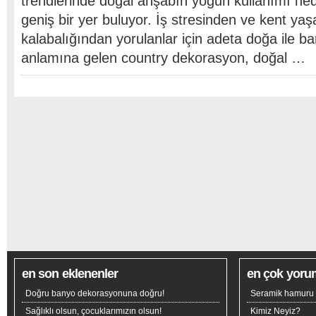
trendlerinde doğal ahşabın yoğun kullanımı ne
geniş bir yer buluyor. İş stresinden ve kent ya
kalabalığından yorulanlar için adeta doğa ile b
anlamına gelen country dekorasyon, doğal …
en son eklenenler
en çok yoru
Doğru banyo dekorasyonuna doğru!
Seramik hamuru n
Sağlıklı olsun, çocuklarımızın olsun!
Kimiz Neyiz?