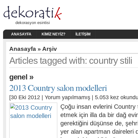
dekorasyon esintisi
ANASAYFA
KIMIZ NEYIZ?
İLETIŞIM
Anasayfa
» Arşiv
Articles tagged with: country stili
»
genel
2013 Country salon modelleri
[30 Eki 2012 |
Yorum yapılmamış
| 5.053 kez okundu
Çoğu insan evlerini Country
etmek için illa da bir dağ ev
gerektiğini düşünse de, şeh
yer alan apartman daireleri 