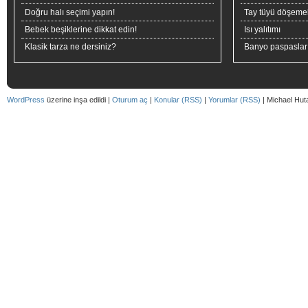
Doğru halı seçimi yapın!
Tay tüyü döşeme
Bebek beşiklerine dikkat edin!
Isı yalıtımı
Klasik tarza ne dersiniz?
Banyo paspaslar
WordPress
üzerine inşa edildi |
Oturum aç
|
Konular (RSS)
|
Yorumlar (RSS)
| Michael Hut