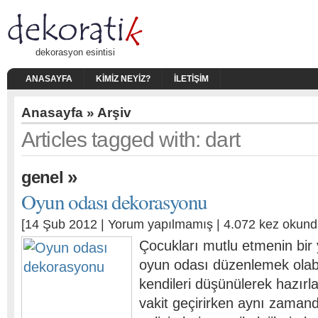
dekorasyon esintisi
ANASAYFA
KIMIZ NEYIZ?
İLETIŞIM
Anasayfa
» Arşiv
Articles tagged with: dart
»
genel
Oyun odası dekorasyonu
[14 Şub 2012 |
Yorum yapılmamış
| 4.072 kez okund
Çocukları mutlu etmenin bir 
oyun odası düzenlemek olabi
kendileri düşünülerek hazır
vakit geçirirken aynı zamanda