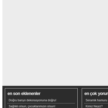
en son eklenenler
en çok yoru
Doğru banyo dekorasyonuna doğru!
Seramik hamuru n
Sağlıklı olsun, çocuklarımızın olsun!
Kimiz Neyiz?