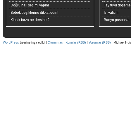
Doğru halı seçimi yapın!
Tay tüyü döşeme
Bebek beşiklerine dikkat edin!
Isı yalıtımı
Klasik tarza ne dersiniz?
Banyo paspaslar
WordPress
üzerine inşa edildi |
Oturum aç
|
Konular (RSS)
|
Yorumlar (RSS)
| Michael Hut