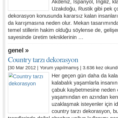
Akdeniz, İspanyol, İngiliz, kl
Uzakdoğu, Rustik gibi pek ço
dekorasyon konusunda kararsız kalan insanlar
da karışmasına neden olur. Mekan tasarımında
temel stillerin hakim olduğu söylense de, gelişen
sayesinde üretim tekniklerinin …
»
genel
Country tarzı dekorasyon
[30 Mar 2012 |
Yorum yapılmamış
| 3.636 kez okund
Her geçen gün daha da kalab
kalabalık yaşamlarla insanın 
çabuk kaybetmesine neden o
yaşamından en azından ken
uzaklaşmak isteyenler için i
country tarzı dekorasyon, b