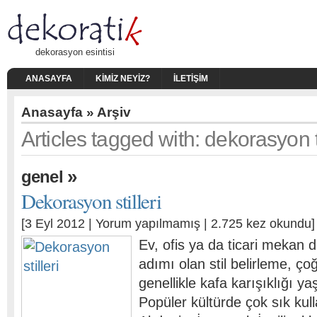
dekorasyon esintisi
ANASAYFA
KIMIZ NEYIZ?
İLETIŞIM
Anasayfa
» Arşiv
Articles tagged with: dekorasyon t
»
genel
Dekorasyon stilleri
[3 Eyl 2012 |
Yorum yapılmamış
| 2.725 kez okundu]
Ev, ofis ya da ticari mekan 
adımı olan stil belirleme, ço
genellikle kafa karışıklığı ya
Popüler kültürde çok sık kull