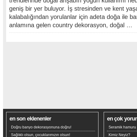
trendlerinde doğal ahşabın yoğun kullanımı ne
geniş bir yer buluyor. İş stresinden ve kent ya
kalabalığından yorulanlar için adeta doğa ile b
anlamına gelen country dekorasyon, doğal …
en son eklenenler
en çok yoru
Doğru banyo dekorasyonuna doğru!
Seramik hamuru n
Sağlıklı olsun, çocuklarımızın olsun!
Kimiz Neyiz?