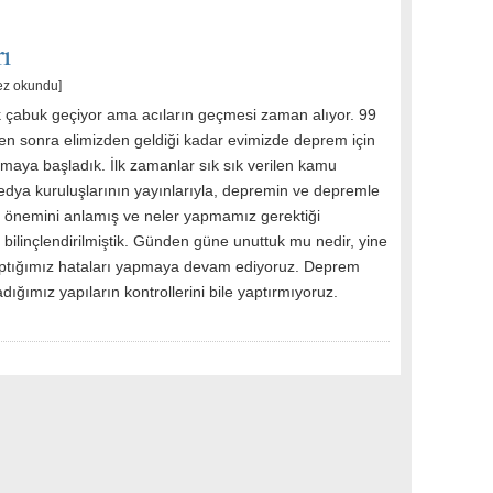
ı
ez okundu]
çabuk geçiyor ama acıların geçmesi zaman alıyor. 99
n sonra elimizden geldiği kadar evimizde deprem için
lmaya başladık. İlk zamanlar sık sık verilen kamu
medya kuruluşlarının yayınlarıyla, depremin ve depremle
önemini anlamış ve neler yapmamız gerektiği
bilinçlendirilmiştik. Günden güne unuttuk mu nedir, yine
ptığımız hataları yapmaya devam ediyoruz. Deprem
adığımız yapıların kontrollerini bile yaptırmıyoruz.