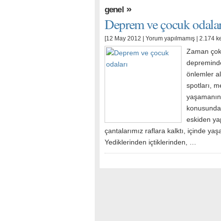
»
genel
Deprem ve çocuk odalar
[12 May 2012 |
Yorum yapılmamış
| 2.174 k
Zaman çok 
depreminde
önlemler a
spotları, 
yaşamanın 
konusunda 
eskiden ya
çantalarımız raflara kalktı, içinde yaş
Yediklerinden içtiklerinden, …