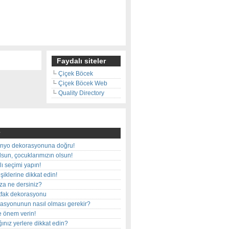
Faydalı siteler
Çiçek Böcek
Çiçek Böcek Web
Quality Directory
nyo dekorasyonuna doğru!
olsun, çocuklarımızın olsun!
ı seçimi yapın!
iklerine dikkat edin!
rza ne dersiniz?
utfak dekorasyonu
rasyonunun nasıl olması gerekir?
e önem verin!
ınız yerlere dikkat edin?