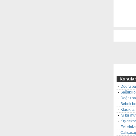
Konular
Doğru ba
Sağlıklı 
Doğru hal
Bebek beş
Klasik ta
İyi bir m
Kış deko
Evleriniz
Çalışacağ