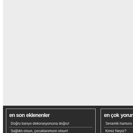
en son eklenenler
en çok yoru
Doğru banyo dekorasyonuna doğru!
Seramik hamuru n
Sağlıklı olsun, çocuklarımızın olsun!
Kimiz Neyiz?