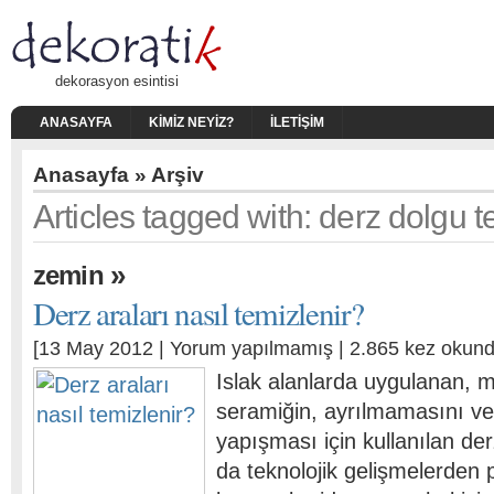
dekorasyon esintisi
ANASAYFA
KIMIZ NEYIZ?
İLETIŞIM
Anasayfa
» Arşiv
Articles tagged with: derz dolgu 
»
zemin
Derz araları nasıl temizlenir?
[13 May 2012 |
Yorum yapılmamış
| 2.865 kez okund
Islak alanlarda uygulanan, 
seramiğin, ayrılmamasını v
yapışması için kullanılan de
da teknolojik gelişmelerden p