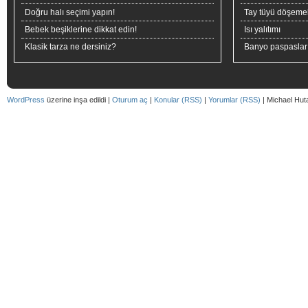
Doğru halı seçimi yapın!
Tay tüyü döşeme
Bebek beşiklerine dikkat edin!
Isı yalıtımı
Klasik tarza ne dersiniz?
Banyo paspaslar
WordPress
üzerine inşa edildi |
Oturum aç
|
Konular (RSS)
|
Yorumlar (RSS)
| Michael Hut