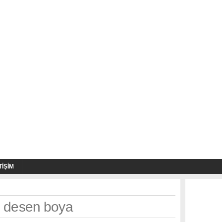
TIŞIM
h: desen boya