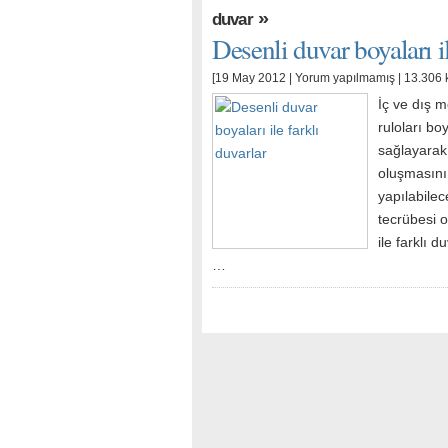
»
duvar
Desenli duvar boyaları il
[19 May 2012 |
Yorum yapılmamış
| 13.306 
İç ve dış 
ruloları bo
sağlayarak,
oluşmasını 
yapılabile
tecrübesi o
ile farklı d
…