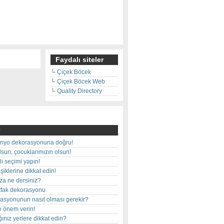
Faydalı siteler
Çiçek Böcek
Çiçek Böcek Web
Quality Directory
nyo dekorasyonuna doğru!
olsun, çocuklarımızın olsun!
ı seçimi yapın!
iklerine dikkat edin!
rza ne dersiniz?
utfak dekorasyonu
rasyonunun nasıl olması gerekir?
e önem verin!
ınız yerlere dikkat edin?