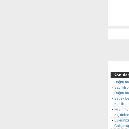
Konular
Doğru ba
Sağlıklı 
Doğru hal
Bebek beş
Klasik ta
İyi bir m
Kış deko
Evleriniz
Çalışacağ