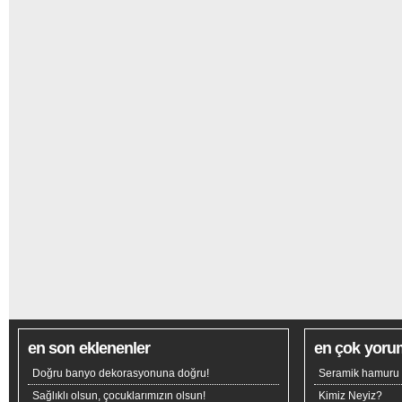
en son eklenenler
en çok yoru
Doğru banyo dekorasyonuna doğru!
Seramik hamuru n
Sağlıklı olsun, çocuklarımızın olsun!
Kimiz Neyiz?