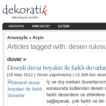
dekorasyon esintisi
ANASAYFA
KIMIZ NEYIZ?
İLETIŞIM
Anasayfa
» Arşiv
Articles tagged with: desen rulos
»
duvar
Desenli duvar boyaları ile farklı duvarlar
[19 May 2012 |
Yorum yapılmamış
| 13.306 kez oku
İç ve dış mekan duvarların
esnasında kullanılan desen r
farklı desenlere ve efektlere
sağlayarak, çok farklı ve bir