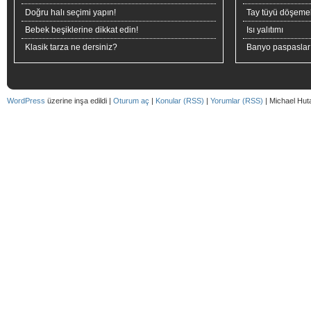
Doğru halı seçimi yapın!
Tay tüyü döşeme
Bebek beşiklerine dikkat edin!
Isı yalıtımı
Klasik tarza ne dersiniz?
Banyo paspaslar
WordPress
üzerine inşa edildi |
Oturum aç
|
Konular (RSS)
|
Yorumlar (RSS)
| Michael Hut