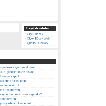
Faydalı siteler
Çiçek Böcek
Çiçek Böcek Web
Quality Directory
nyo dekorasyonuna doğru!
olsun, çocuklarımızın olsun!
ı seçimi yapın!
iklerine dikkat edin!
rza ne dersiniz?
utfak dekorasyonu
rasyonunun nasıl olması gerekir?
e önem verin!
ınız yerlere dikkat edin?