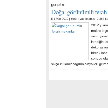
»
genel
Doğal görünümlü ferah
[31 Mar 2012 |
Yorum yapılmamış
| 2.358 k
2012 yılını
makro ölçe
şehir yaşa
istediğini 
dekorasyon
birçok insa
sonucu ola
sıkça kullanılacağının sinyalleri gel