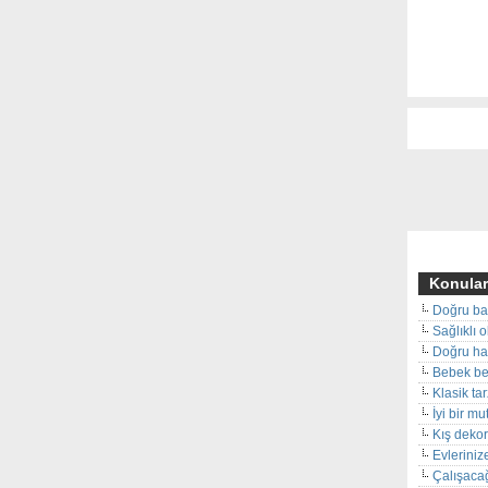
Konular
Doğru ba
Sağlıklı 
Doğru hal
Bebek beş
Klasik ta
İyi bir m
Kış deko
Evleriniz
Çalışacağ