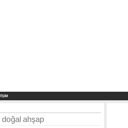
TIŞIM
h: doğal ahşap