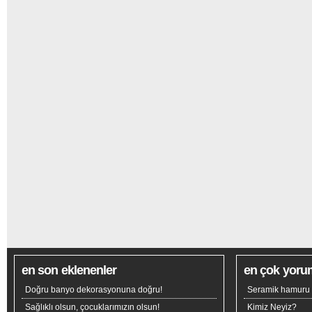
en son eklenenler
en çok yoru
Doğru banyo dekorasyonuna doğru!
Seramik hamuru n
Sağlıklı olsun, çocuklarımızın olsun!
Kimiz Neyiz?