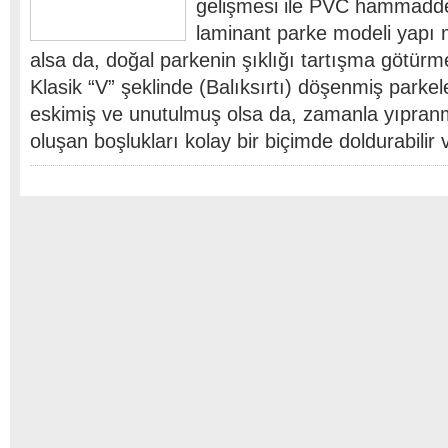
gelişmesi ile PVC hammadde
laminant parke modeli yapı m
alsa da, doğal parkenin şıklığı tartışma götürme
Klasik “V” şeklinde (Balıksırtı) döşenmiş parke
eskimiş ve unutulmuş olsa da, zamanla yıpran
oluşan boşlukları kolay bir biçimde doldurabilir