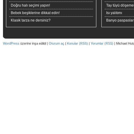
Doğru halı seçimi yapın!
Tay tüyü döşeme
Bebek beşiklerine dikkat edin!
Isı yalıtımı
Klasik tarza ne dersiniz?
Banyo paspaslar
WordPress
üzerine inşa edildi |
Oturum aç
|
Konular (RSS)
|
Yorumlar (RSS)
| Michael Hut