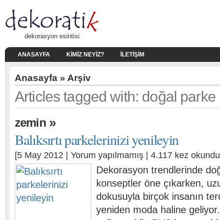
dekorasyon esintisi
ANASAYFA
KIMIZ NEYIZ?
İLETIŞIM
Anasayfa
» Arşiv
Articles tagged with: doğal parke
»
zemin
Balıksırtı parkelerinizi yenileyin
[5 May 2012 |
Yorum yapılmamış
| 4.117 kez okundu
Dekorasyon trendlerinde do
konseptler öne çıkarken, uzu
dokusuyla birçok insanın terc
yeniden moda haline geliyor.