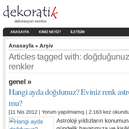
dekorasyon esintisi
ANASAYFA
KIMIZ NEYIZ?
İLETIŞIM
Anasayfa
» Arşiv
Articles tagged with: doğduğunu
renkler
»
genel
Hangi ayda doğdunuz? Eviniz renk astr
mu?
[11 Nis 2012 |
Yorum yapılmamış
| 2.163 kez okundu
Astroloji yıldızların konumun
gündelik hayatımıza ve kişili