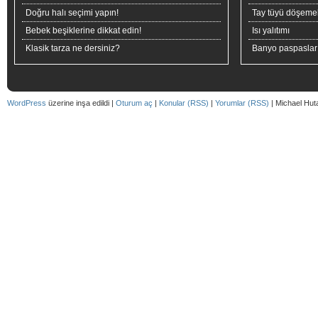
Doğru halı seçimi yapın!
Tay tüyü döşeme
Bebek beşiklerine dikkat edin!
Isı yalıtımı
Klasik tarza ne dersiniz?
Banyo paspaslar
WordPress
üzerine inşa edildi |
Oturum aç
|
Konular (RSS)
|
Yorumlar (RSS)
| Michael Hut