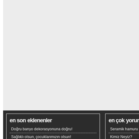
en son eklenenler
en çok yoru
Doğru banyo dekorasyonuna doğru!
Seramik hamuru n
Sağlıklı olsun, çocuklarımızın olsun!
Kimiz Neyiz?