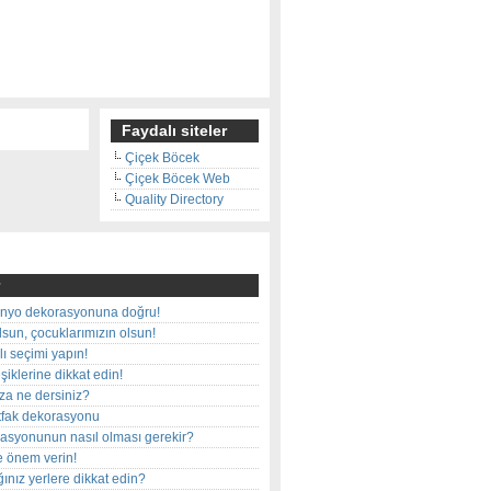
Faydalı siteler
Çiçek Böcek
Çiçek Böcek Web
Quality Directory
nyo dekorasyonuna doğru!
olsun, çocuklarımızın olsun!
ı seçimi yapın!
iklerine dikkat edin!
rza ne dersiniz?
utfak dekorasyonu
rasyonunun nasıl olması gerekir?
e önem verin!
ınız yerlere dikkat edin?