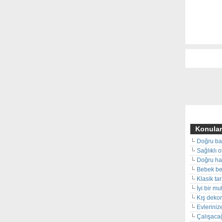
Konular
Doğru ba
Sağlıklı 
Doğru hal
Bebek beş
Klasik ta
İyi bir m
Kış deko
Evleriniz
Çalışacağ