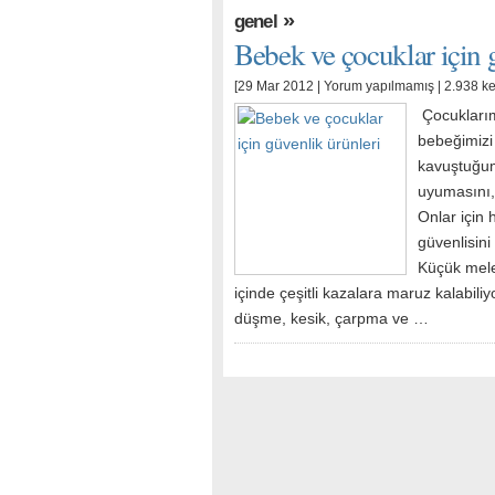
»
genel
Bebek ve çocuklar için 
[29 Mar 2012 |
Yorum yapılmamış
| 2.938 k
Çocuklarımı
bebeğimizi
kavuştuğum
uyumasını, 
Onlar için h
güvenlisini
Küçük mele
içinde çeşitli kazalara maruz kalabili
düşme, kesik, çarpma ve …