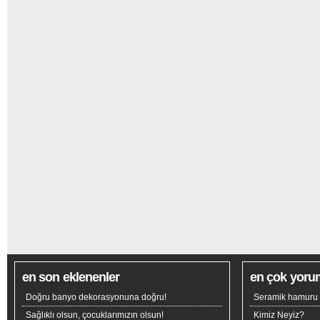
en son eklenenler
en çok yoru
Doğru banyo dekorasyonuna doğru!
Seramik hamuru n
Sağlıklı olsun, çocuklarımızın olsun!
Kimiz Neyiz?