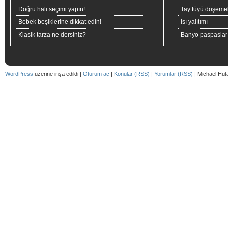
Doğru halı seçimi yapın!
Tay tüyü döşeme
Bebek beşiklerine dikkat edin!
Isı yalıtımı
Klasik tarza ne dersiniz?
Banyo paspaslar
WordPress
üzerine inşa edildi |
Oturum aç
|
Konular (RSS)
|
Yorumlar (RSS)
| Michael Hut