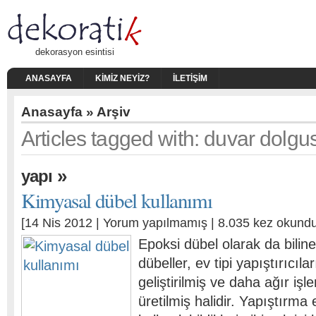
dekorasyon esintisi
ANASAYFA
KIMIZ NEYIZ?
İLETIŞIM
Anasayfa
» Arşiv
Articles tagged with: duvar dolgu
»
yapı
Kimyasal dübel kullanımı
[14 Nis 2012 |
Yorum yapılmamış
| 8.035 kez okundu
Epoksi dübel olarak da bilin
dübeller, ev tipi yapıştırıcıl
geliştirilmiş ve daha ağır işl
üretilmiş halidir. Yapıştırma