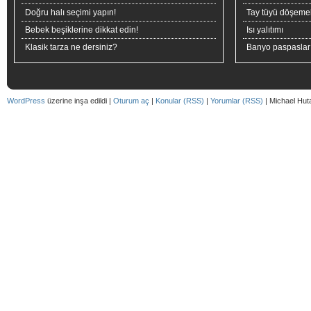
Doğru halı seçimi yapın!
Tay tüyü döşeme
Bebek beşiklerine dikkat edin!
Isı yalıtımı
Klasik tarza ne dersiniz?
Banyo paspaslar
WordPress
üzerine inşa edildi |
Oturum aç
|
Konular (RSS)
|
Yorumlar (RSS)
| Michael Hut