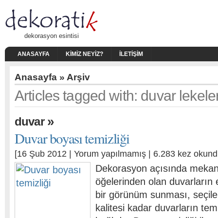
dekorasyon esintisi
ANASAYFA
KIMIZ NEYIZ?
İLETIŞIM
Anasayfa
» Arşiv
Articles tagged with: duvar lekeler
»
duvar
Duvar boyası temizliği
[16 Şub 2012 |
Yorum yapılmamış
| 6.283 kez okund
Dekorasyon açısında mekan
öğelerinden olan duvarların 
bir görünüm sunması, seçile
kalitesi kadar duvarların te