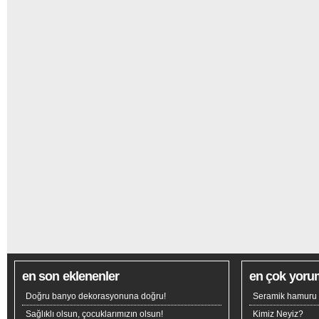
en son eklenenler
en çok yoru
Doğru banyo dekorasyonuna doğru!
Seramik hamuru n
Sağlıklı olsun, çocuklarımızın olsun!
Kimiz Neyiz?