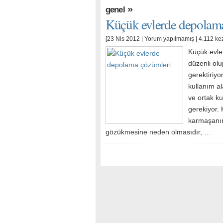
»
genel
Küçük evlerde depolam
[23 Nis 2012 |
Yorum yapılmamış
| 4.112 ke
Küçük evler
düzenli ol
gerektiriyor
kullanım al
ve ortak ku
gerekiyor. 
karmaşanın
gözükmesine neden olmasıdır, …