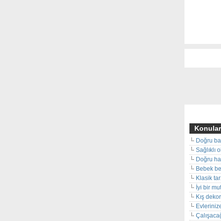
Konular
Doğru ba
Sağlıklı 
Doğru hal
Bebek beş
Klasik ta
İyi bir m
Kış deko
Evleriniz
Çalışacağ