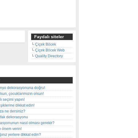
Faydalı siteler
Çiçek Böcek
Çiçek Böcek Web
Quality Directory
nyo dekorasyonuna doğru!
olsun, çocuklarımızın olsun!
ı seçimi yapın!
iklerine dikkat edin!
rza ne dersiniz?
utfak dekorasyonu
rasyonunun nasıl olması gerekir?
e önem verin!
ınız yerlere dikkat edin?