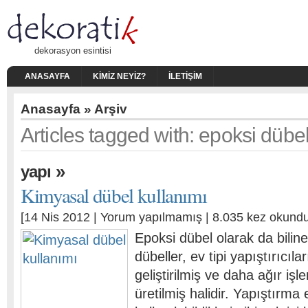
dekorasyon esintisi
ANASAYFA
KIMIZ NEYIZ?
İLETIŞIM
Anasayfa
» Arşiv
Articles tagged with: epoksi dübel
»
yapı
Kimyasal dübel kullanımı
[14 Nis 2012 |
Yorum yapılmamış
| 8.035 kez okundu
Epoksi dübel olarak da bilin
dübeller, ev tipi yapıştırıcıl
geliştirilmiş ve daha ağır işl
üretilmiş halidir. Yapıştırma