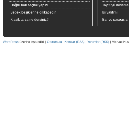
Doğru halı seçimi yapın!
Tay tüyü döşeme
Bebek beşiklerine dikkat edin!
Isı yalıtımı
Klasik tarza ne dersiniz?
Banyo paspaslar
WordPress
üzerine inşa edildi |
Oturum aç
|
Konular (RSS)
|
Yorumlar (RSS)
| Michael Hut