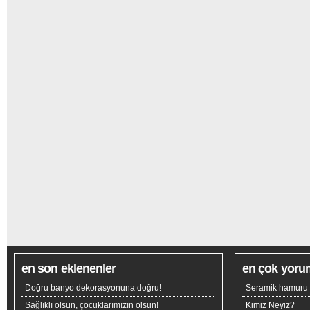
en son eklenenler
en çok yoru
Doğru banyo dekorasyonuna doğru!
Seramik hamuru n
Sağlıklı olsun, çocuklarımızın olsun!
Kimiz Neyiz?