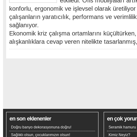
etkiledi. Ofis mobilyaları artı
konforlu, ergonomik ve işlevsel olarak üretiliyo
çalışanların yaratıcılık, performans ve verimlilik
sağlanıyor.
Ekonomik kriz çalışma ortamlarını küçültürken,
alışkanlıklara cevap veren nitelikte tasarlanmı
en son eklenenler
en çok yoru
Doğru banyo dekorasyonuna doğru!
Seramik hamuru n
Sağlıklı olsun, çocuklarımızın olsun!
Kimiz Neyiz?