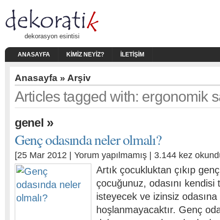
dekorasyon esintisi
ANASAYFA
KIMIZ NEYIZ?
İLETIŞIM
Anasayfa
» Arşiv
Articles tagged with: ergonomik 
»
genel
Genç odasında neler olmalı?
[25 Mar 2012 |
Yorum yapılmamış
| 3.144 kez okund
Artık çocukluktan çıkıp genç 
çocuğunuz, odasını kendisi 
isteyecek ve izinsiz odasına
hoşlanmayacaktır. Genç oda