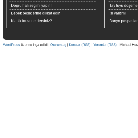
Doğru halı seçimi yapın!
Tay tüyü döşeme
Bebek beşiklerine dikkat edin!
Isı yalıtımı
Klasik tarza ne dersiniz?
Banyo paspaslar
WordPress
üzerine inşa edildi |
Oturum aç
|
Konular (RSS)
|
Yorumlar (RSS)
| Michael Hut