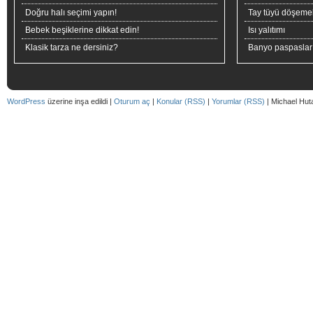
Doğru halı seçimi yapın!
Tay tüyü döşeme
Bebek beşiklerine dikkat edin!
Isı yalıtımı
Klasik tarza ne dersiniz?
Banyo paspaslar
WordPress
üzerine inşa edildi |
Oturum aç
|
Konular (RSS)
|
Yorumlar (RSS)
| Michael Hut