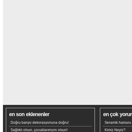
en son eklenenler
en çok yoru
Doğru banyo dekorasyonuna doğru!
Seramik hamuru n
Sağlıklı olsun, çocuklarımızın olsun!
Kimiz Neyiz?