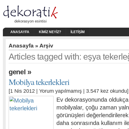
dekorasyon esintisi
ANASAYFA
KIMIZ NEYIZ?
İLETIŞIM
Anasayfa
» Arşiv
Articles tagged with: eşya tekerle
»
genel
Mobilya tekerlekleri
[1 Nis 2012 |
Yorum yapılmamış
| 3.547 kez okundu]
Ev dekorasyonunda oldukça 
mobilyalar, çoğu zaman yaln
görünüşleri değerlendirilerek 
daha sonrasında kullanım ile b