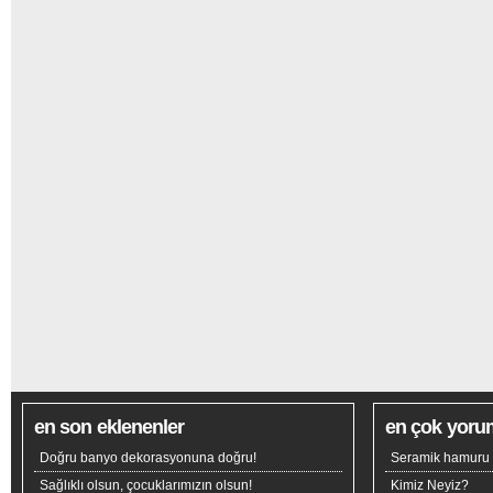
en son eklenenler
en çok yoru
Doğru banyo dekorasyonuna doğru!
Seramik hamuru n
Sağlıklı olsun, çocuklarımızın olsun!
Kimiz Neyiz?