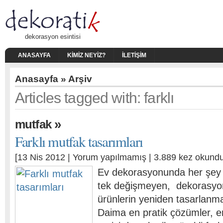
dekorasyon esintisi
ANASAYFA
KIMIZ NEYIZ?
İLETIŞIM
Anasayfa
» Arşiv
Articles tagged with: farklı
»
mutfak
Farklı mutfak tasarımları
[13 Nis 2012 |
Yorum yapılmamış
| 3.889 kez okundu
Ev dekorasyonunda her şey s
tek değişmeyen, dekorasyo
ürünlerin yeniden tasarlanmas
Daima en pratik çözümler, en