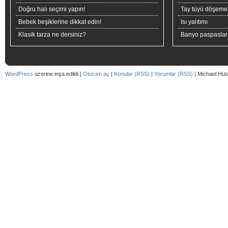
Doğru halı seçimi yapın!
Tay tüyü döşeme
Bebek beşiklerine dikkat edin!
Isı yalıtımı
Klasik tarza ne dersiniz?
Banyo paspaslar
WordPress
üzerine inşa edildi |
Oturum aç
|
Konular (RSS)
|
Yorumlar (RSS)
| Michael Hut