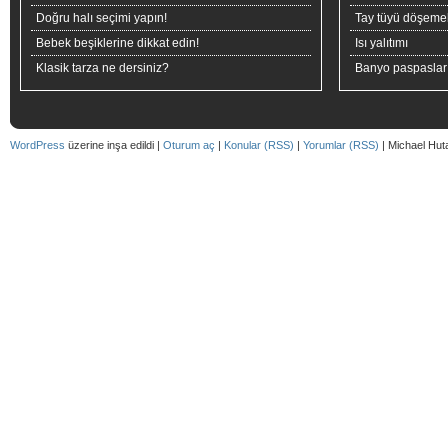
Doğru halı seçimi yapın!
Tay tüyü döşeme
Bebek beşiklerine dikkat edin!
Isı yalıtımı
Klasik tarza ne dersiniz?
Banyo paspaslar
WordPress
üzerine inşa edildi |
Oturum aç
|
Konular (RSS)
|
Yorumlar (RSS)
| Michael Hut