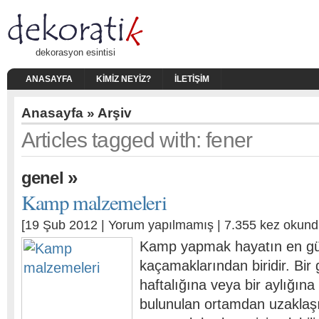
dekorasyon esintisi
ANASAYFA
KIMIZ NEYIZ?
İLETIŞIM
Anasayfa
» Arşiv
Articles tagged with: fener
»
genel
Kamp malzemeleri
[19 Şub 2012 |
Yorum yapılmamış
| 7.355 kez okund
Kamp yapmak hayatın en gü
kaçamaklarından biridir. Bir 
haftalığına veya bir aylığına
bulunulan ortamdan uzaklaşıp