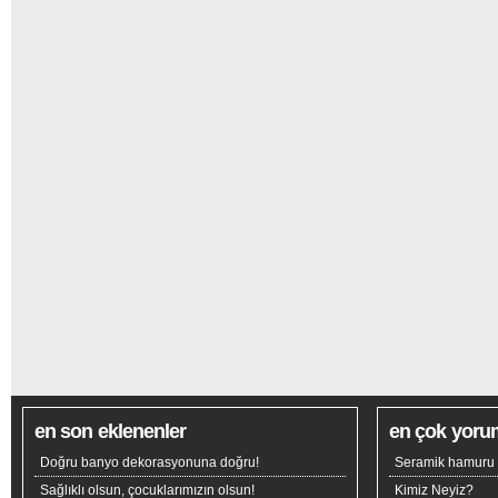
en son eklenenler
en çok yoru
Doğru banyo dekorasyonuna doğru!
Seramik hamuru n
Sağlıklı olsun, çocuklarımızın olsun!
Kimiz Neyiz?