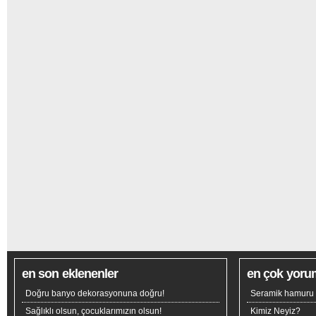
en son eklenenler
en çok yoru
Doğru banyo dekorasyonuna doğru!
Seramik hamuru n
Sağlıklı olsun, çocuklarımızın olsun!
Kimiz Neyiz?