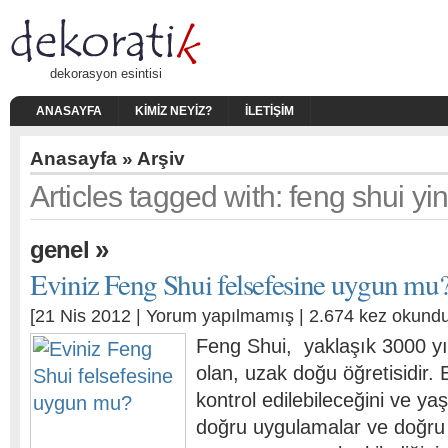
dekorasyon esintisi
ANASAYFA
KIMIZ NEYIZ?
İLETIŞIM
Anasayfa
» Arşiv
Articles tagged with: feng shui yi
»
genel
Eviniz Feng Shui felsefesine uygun mu
[21 Nis 2012 |
Yorum yapılmamış
| 2.674 kez okundu
Feng Shui, yaklaşık 3000 yıl
olan, uzak doğu öğretisidir. E
kontrol edilebileceğini ve y
doğru uygulamalar ve doğru 