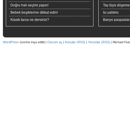
Doğru halı seçimi yapın!
Tay tüyü döşeme
Bebek beşiklerine dikkat edin!
Isı yalıtımı
Klasik tarza ne dersiniz?
Banyo paspaslar
WordPress
üzerine inşa edildi |
Oturum aç
|
Konular (RSS)
|
Yorumlar (RSS)
| Michael Hut