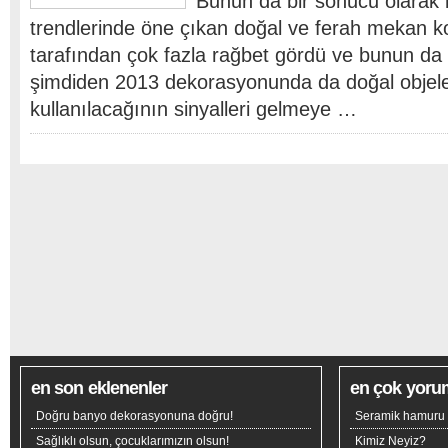
Bunun da bir sonucu olarak 
trendlerinde öne çıkan doğal ve ferah mekan ko
tarafından çok fazla rağbet gördü ve bunun da 
şimdiden 2013 dekorasyonunda da doğal objele
kullanılacağının sinyalleri gelmeye …
en son eklenenler
en çok yoru
Doğru banyo dekorasyonuna doğru!
Seramik hamuru n
Sağlıklı olsun, çocuklarımızın olsun!
Kimiz Neyiz?