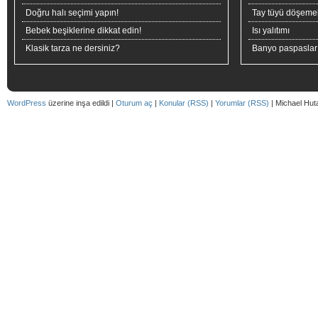
Doğru halı seçimi yapın!
Tay tüyü döşeme
Bebek beşiklerine dikkat edin!
Isı yalıtımı
Klasik tarza ne dersiniz?
Banyo paspaslar
WordPress
üzerine inşa edildi |
Oturum aç
|
Konular (RSS)
|
Yorumlar (RSS)
| Michael Hut