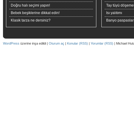
Doğru halı seçimi yapın!
Tay tüyü döşeme
Bebek beşiklerine dikkat edin!
Isı yalıtımı
Klasik tarza ne dersiniz?
Banyo paspaslar
WordPress
üzerine inşa edildi |
Oturum aç
|
Konular (RSS)
|
Yorumlar (RSS)
| Michael Hut