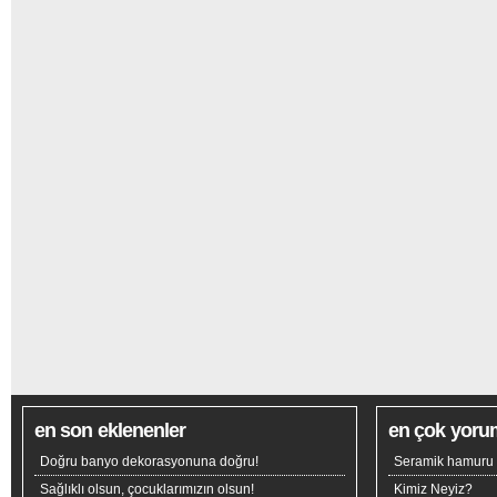
en son eklenenler
en çok yoru
Doğru banyo dekorasyonuna doğru!
Seramik hamuru n
Sağlıklı olsun, çocuklarımızın olsun!
Kimiz Neyiz?