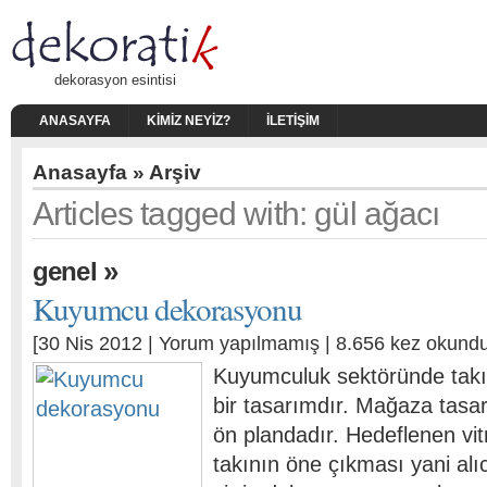
dekorasyon esintisi
ANASAYFA
KIMIZ NEYIZ?
İLETIŞIM
Anasayfa
» Arşiv
Articles tagged with: gül ağacı
»
genel
Kuyumcu dekorasyonu
[30 Nis 2012 |
Yorum yapılmamış
| 8.656 kez okundu
Kuyumculuk sektöründe takı 
bir tasarımdır. Mağaza tasarı
ön plandadır. Hedeflenen vit
takının öne çıkması yani alıc