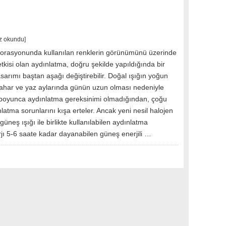
z okundu]
rasyonunda kullanılan renklerin görünümünü üzerinde
kisi olan aydınlatma, doğru şekilde yapıldığında bir
arımı baştan aşağı değiştirebilir. Doğal ışığın yoğun
bahar ve yaz aylarında günün uzun olması nedeniyle
boyunca aydınlatma gereksinimi olmadığından, çoğu
latma sorunlarını kışa erteler. Ancak yeni nesil halojen
güneş ışığı ile birlikte kullanılabilen aydınlatma
rjı 5-6 saate kadar dayanabilen güneş enerjili …