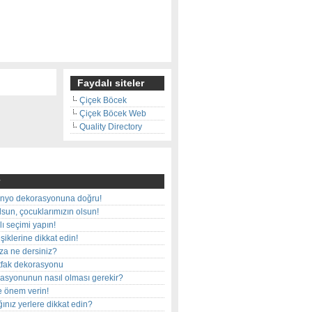
Faydalı siteler
Çiçek Böcek
Çiçek Böcek Web
Quality Directory
nyo dekorasyonuna doğru!
olsun, çocuklarımızın olsun!
ı seçimi yapın!
iklerine dikkat edin!
rza ne dersiniz?
utfak dekorasyonu
rasyonunun nasıl olması gerekir?
e önem verin!
ınız yerlere dikkat edin?