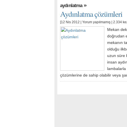
»
aydınlatma
Aydınlatma çözümleri
[12 Nis 2012 |
Yorum yapılmamış
| 2.334 ke
Mekan deko
doğrudan et
mekanın tas
olduğu ilk
uzun süre 
insan aydın
lambalarla 
çözümlerine de sahip olabilir veya şa