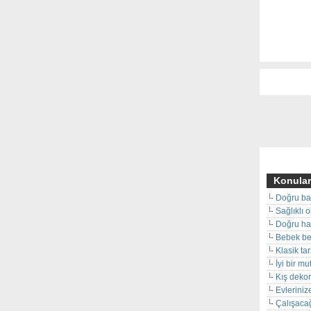
Konular
Doğru ba
Sağlıklı 
Doğru hal
Bebek beş
Klasik ta
İyi bir m
Kış deko
Evleriniz
Çalışacağ