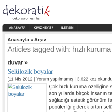
dekorasyon esintisi
ANASAYFA
KIMIZ NEYIZ?
İLETIŞIM
Anasayfa
» Arşiv
Articles tagged with: hızlı kuruma
»
duvar
Selülozik boyalar
[11 Nis 2012 |
Yorum yapılmamış
| 3.622 kez okundu
Çok hızlı kuruma özelliğine s
son yıllarda birçok insanın te
sağladığı estetik görünüm fa
popülerliği giderek artan selü