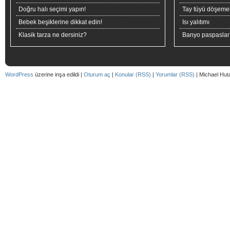
Doğru halı seçimi yapın!
Tay tüyü döşeme
Bebek beşiklerine dikkat edin!
Isı yalıtımı
Klasik tarza ne dersiniz?
Banyo paspaslar
WordPress
üzerine inşa edildi |
Oturum aç
|
Konular (RSS)
|
Yorumlar (RSS)
| Michael Hut