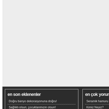
en son eklenenler
en çok yoru
Doğru banyo dekorasyonuna doğru!
Seramik hamuru n
Sağlıklı olsun, çocuklarımızın olsun!
Kimiz Neyiz?