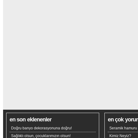
en son eklenenler
en çok yoru
Doğru banyo dekorasyonuna doğru!
Seramik hamuru n
Sağlıklı olsun, çocuklarımızın olsun!
Kimiz Neyiz?