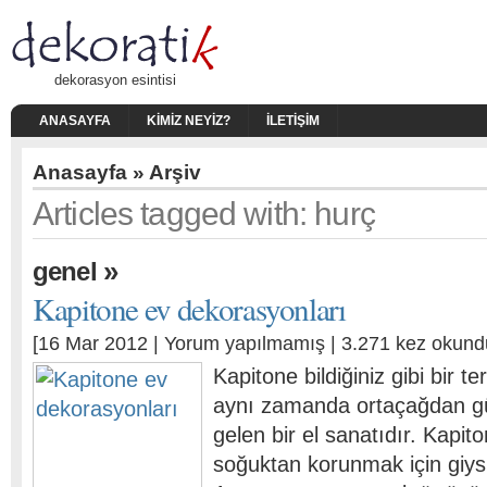
dekorasyon esintisi
ANASAYFA
KIMIZ NEYIZ?
İLETIŞIM
Anasayfa
» Arşiv
Articles tagged with: hurç
»
genel
Kapitone ev dekorasyonları
[16 Mar 2012 |
Yorum yapılmamış
| 3.271 kez okund
Kapitone bildiğiniz gibi bir ter
aynı zamanda ortaçağdan 
gelen bir el sanatıdır. Kapito
soğuktan korunmak için giysil