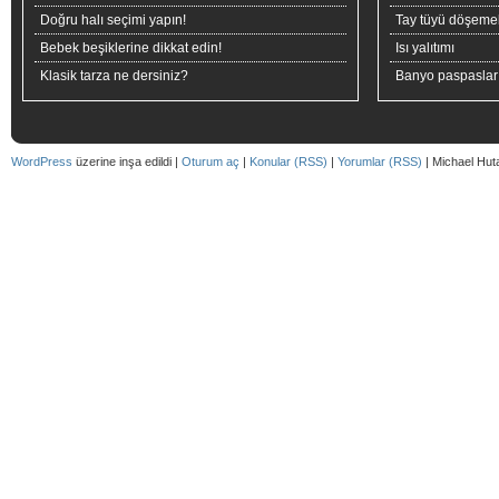
Doğru halı seçimi yapın!
Tay tüyü döşeme
Bebek beşiklerine dikkat edin!
Isı yalıtımı
Klasik tarza ne dersiniz?
Banyo paspaslar
WordPress
üzerine inşa edildi |
Oturum aç
|
Konular (RSS)
|
Yorumlar (RSS)
| Michael Hut