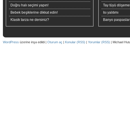
Doğru halı seçimi yapın!
Tay tüyü döşeme
Bebek beşiklerine dikkat edin!
Isı yalıtımı
Klasik tarza ne dersiniz?
Banyo paspaslar
WordPress
üzerine inşa edildi |
Oturum aç
|
Konular (RSS)
|
Yorumlar (RSS)
| Michael Hut