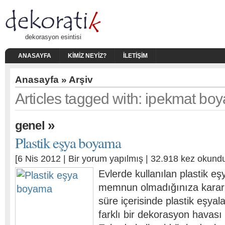
dekorasyon esintisi
ANASAYFA
KIMIZ NEYIZ?
İLETIŞIM
Anasayfa
» Arşiv
Articles tagged with: ipekmat boy
»
genel
Plastik eşya boyama
[6 Nis 2012 |
Bir yorum yapılmış
| 32.918 kez okund
Evlerde kullanılan plastik eş
memnun olmadığınıza karar 
süre içerisinde plastik eşyal
farklı bir dekorasyon havası y