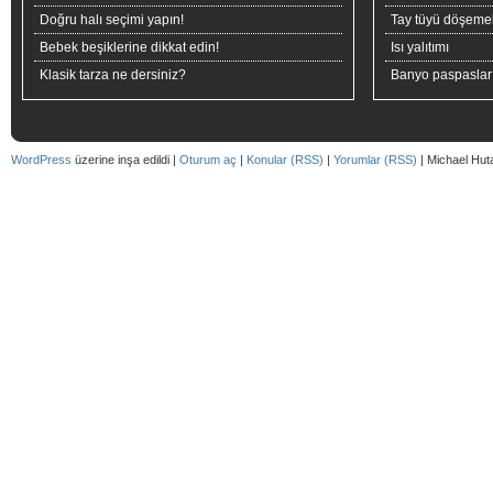
Doğru halı seçimi yapın!
Tay tüyü döşeme
Bebek beşiklerine dikkat edin!
Isı yalıtımı
Klasik tarza ne dersiniz?
Banyo paspaslar
WordPress
üzerine inşa edildi |
Oturum aç
|
Konular (RSS)
|
Yorumlar (RSS)
| Michael Hut