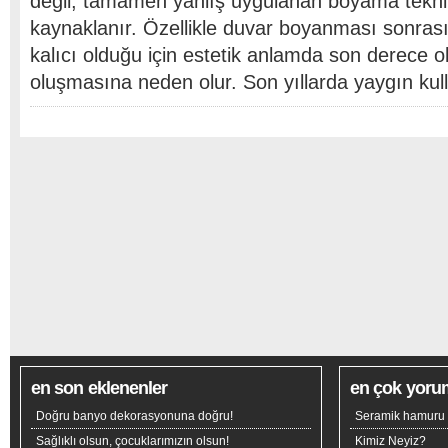
değil, tamamen yanlış uygulanan boyama tekni
kaynaklanır. Özellikle duvar boyanması sonrası
kalıcı olduğu için estetik anlamda son derece 
oluşmasına neden olur. Son yıllarda yaygın kul
en son eklenenler
en çok yoru
Doğru banyo dekorasyonuna doğru!
Seramik hamuru n
Sağlıklı olsun, çocuklarımızın olsun!
Kimiz Neyiz?