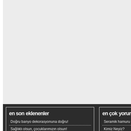
en son eklenenler
en çok yoru
Doğru banyo dekorasyonuna doğru!
Seramik hamuru n
Sağlıklı olsun, çocuklarımızın olsun!
Kimiz Neyiz?