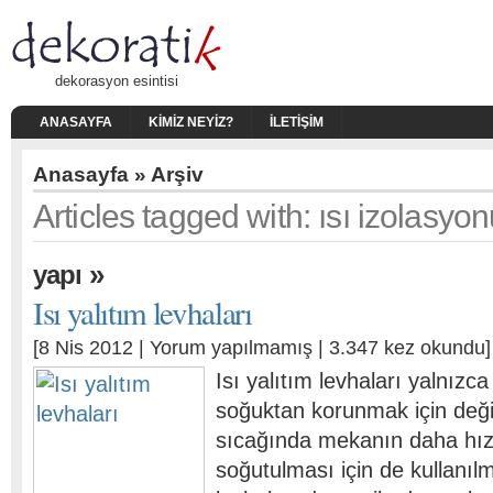
dekorasyon esintisi
ANASAYFA
KIMIZ NEYIZ?
İLETIŞIM
Anasayfa
» Arşiv
Articles tagged with: ısı izolasyo
»
yapı
Isı yalıtım levhaları
[8 Nis 2012 |
Yorum yapılmamış
| 3.347 kez okundu]
Isı yalıtım levhaları yalnızca
soğuktan korunmak için değil
sıcağında mekanın daha hızl
soğutulması için de kullanılm