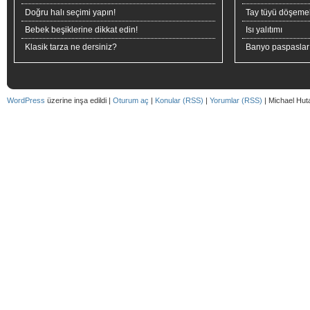
Doğru halı seçimi yapın!
Tay tüyü döşeme
Bebek beşiklerine dikkat edin!
Isı yalıtımı
Klasik tarza ne dersiniz?
Banyo paspaslar
WordPress
üzerine inşa edildi |
Oturum aç
|
Konular (RSS)
|
Yorumlar (RSS)
| Michael Hut