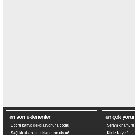
en son eklenenler
en çok yoru
Doğru banyo dekorasyonuna doğru!
Seramik hamuru n
Sağlıklı olsun, çocuklarımızın olsun!
Kimiz Neyiz?