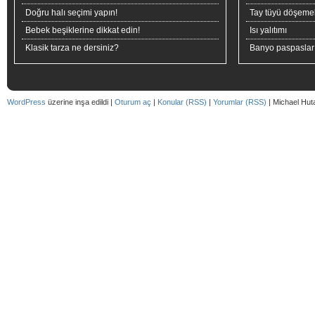
Doğru halı seçimi yapın!
Tay tüyü döşeme
Bebek beşiklerine dikkat edin!
Isı yalıtımı
Klasik tarza ne dersiniz?
Banyo paspaslar
WordPress
üzerine inşa edildi |
Oturum aç
|
Konular (RSS)
|
Yorumlar (RSS)
| Michael Hut