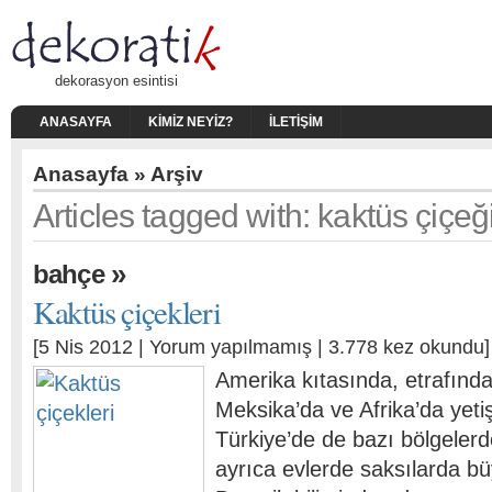
dekorasyon esintisi
ANASAYFA
KIMIZ NEYIZ?
İLETIŞIM
Anasayfa
» Arşiv
Articles tagged with: kaktüs çiçeğ
»
bahçe
Kaktüs çiçekleri
[5 Nis 2012 |
Yorum yapılmamış
| 3.778 kez okundu]
Amerika kıtasında, etrafında
Meksika’da ve Afrika’da yeti
Türkiye’de de bazı bölgeler
ayrıca evlerde saksılarda bü