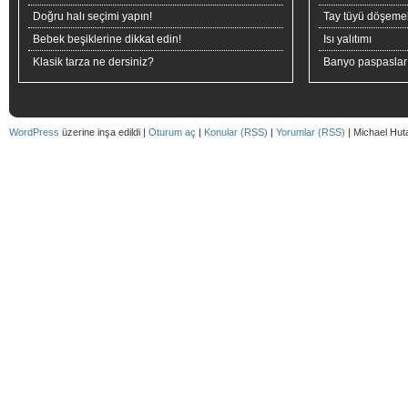
Doğru halı seçimi yapın!
Tay tüyü döşeme
Bebek beşiklerine dikkat edin!
Isı yalıtımı
Klasik tarza ne dersiniz?
Banyo paspaslar
WordPress
üzerine inşa edildi |
Oturum aç
|
Konular (RSS)
|
Yorumlar (RSS)
| Michael Hut