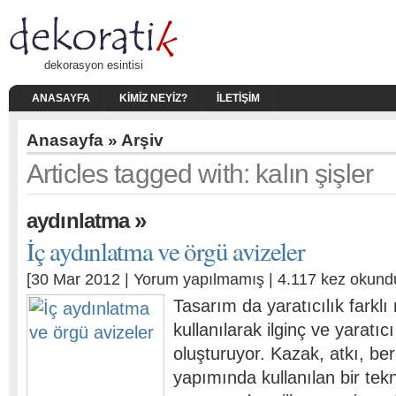
dekorasyon esintisi
ANASAYFA
KIMIZ NEYIZ?
İLETIŞIM
Anasayfa
» Arşiv
Articles tagged with: kalın şişler
»
aydınlatma
İç aydınlatma ve örgü avizeler
[30 Mar 2012 |
Yorum yapılmamış
| 4.117 kez okund
Tasarım da yaratıcılık farklı
kullanılarak ilginç ve yaratıcı 
oluşturuyor. Kazak, atkı, bere
yapımında kullanılan bir tek