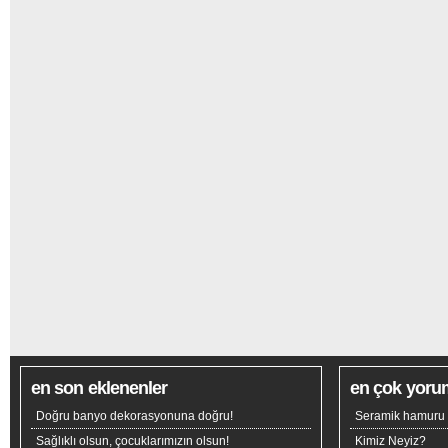
en son eklenenler
en çok yoru
Doğru banyo dekorasyonuna doğru!
Seramik hamuru n
Sağlıklı olsun, çocuklarımızın olsun!
Kimiz Neyiz?