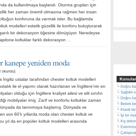
nda da kullanılmaya başlandı. Oturma grupları için
zellik her zaman önemli olmasına rağmen her insan
oltuğun konforuna da varmak ister. Bu bağlamda
ltuk modelleri estetik güzellik ile konforu buluşturarak
şarılı bir dekorasyon öğesine dönüşüyor. Neredeyse
apitone koltuklar farklı dekorasyon …
ter kanepe yeniden moda
z okundu]
Konular
a İngiliz ustalar tarafından chester koltuk modelleri
ustalık ile el yapımı olarak hazırlanan ve İngiltere’nin en
Doğru ba
Sağlıklı 
yaları olduğu için İngiltere kraliyet ailesi ve elit sınıfın
Doğru hal
ldiği mobilyalar imiş. Zarif ve konforlu koltuklar zaman
Bebek beş
 dünyada da tanınmaya başlamış. Dünyada ve
Klasik ta
en son 60’lı yıllarda moda olan chester koltuk ve
İyi bir m
u yıl da en popüler koltuk modelleri arasında
Kış deko
Evleriniz
Çalışacağ