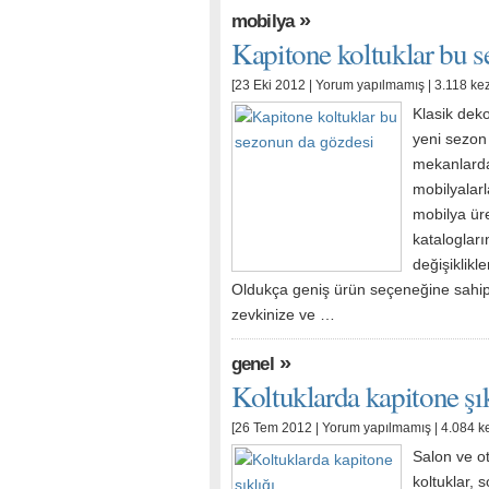
»
mobilya
Kapitone koltuklar bu 
[23 Eki 2012 |
Yorum yapılmamış
| 3.118 ke
Klasik dek
yeni sezon
mekanlarda 
mobilyalarl
mobilya ür
katalogları
değişiklikl
Oldukça geniş ürün seçeneğine sahip 
zevkinize ve …
»
genel
Koltuklarda kapitone şık
[26 Tem 2012 |
Yorum yapılmamış
| 4.084 k
Salon ve o
koltuklar, 