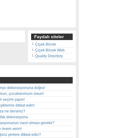
Faydalı siteler
Çiçek Böcek
Çiçek Böcek Web
Quality Directory
nyo dekorasyonuna doğru!
olsun, çocuklarımızın olsun!
ı seçimi yapın!
iklerine dikkat edin!
rza ne dersiniz?
utfak dekorasyonu
rasyonunun nasıl olması gerekir?
e önem verin!
ınız yerlere dikkat edin?