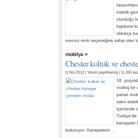
tasarımları
estetik gü
oturduğu k
kapitone ko
oldukça ba
sınırsız renk seçeneğine sahip olan k
»
mobilya
Chester koltuk ve ches
[1 Nis 2012 |
Yorum yapılmamış
| 11.391 ke
18. yüzyıld
müthiş bir 
pahalı mobil
satın alabi
içerisinde
Türkiye’de 
kanepeler b
bulunuyor. Kanepelerin …