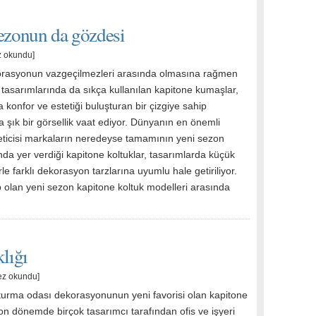
sezonun da gözdesi
z okundu]
orasyonun vazgeçilmezleri arasında olmasına rağmen
 tasarımlarında da sıkça kullanılan kapitone kumaşlar,
konfor ve estetiği buluşturan bir çizgiye sahip
a şık bir görsellik vaat ediyor. Dünyanın en önemli
eticisi markaların neredeyse tamamının yeni sezon
nda yer verdiği kapitone koltuklar, tasarımlarda küçük
erle farklı dekorasyon tarzlarına uyumlu hale getiriliyor.
olan yeni sezon kapitone koltuk modelleri arasında
lığı
ez okundu]
turma odası dekorasyonunun yeni favorisi olan kapitone
son dönemde birçok tasarımcı tarafından ofis ve işyeri