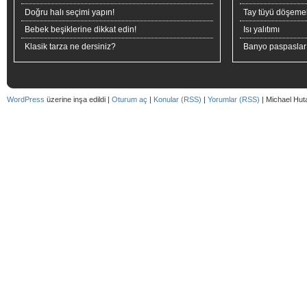
Doğru halı seçimi yapın!
Tay tüyü döşeme
Bebek beşiklerine dikkat edin!
Isı yalıtımı
Klasik tarza ne dersiniz?
Banyo paspaslar
WordPress
üzerine inşa edildi |
Oturum aç
|
Konular (RSS)
|
Yorumlar (RSS)
| Michael Hut