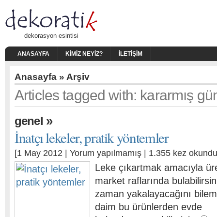
dekorasyon esintisi
ANASAYFA
KIMIZ NEYIZ?
İLETIŞIM
Anasayfa
» Arşiv
Articles tagged with: kararmış g
»
genel
İnatçı lekeler, pratik yöntemler
[1 May 2012 |
Yorum yapılmamış
| 1.355 kez okundu
Leke çıkartmak amacıyla üre
market raflarında bulabilirsin
zaman yakalayacağını bileme
daim bu ürünlerden evde