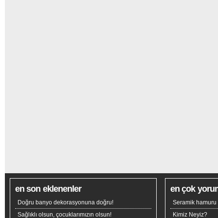
en son eklenenler
en çok yoru
Doğru banyo dekorasyonuna doğru!
Seramik hamuru n
Sağlıklı olsun, çocuklarımızın olsun!
Kimiz Neyiz?