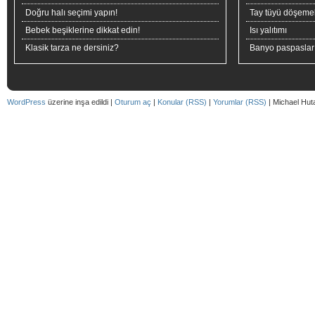
Doğru halı seçimi yapın!
Tay tüyü döşeme
Bebek beşiklerine dikkat edin!
Isı yalıtımı
Klasik tarza ne dersiniz?
Banyo paspaslar
WordPress
üzerine inşa edildi |
Oturum aç
|
Konular (RSS)
|
Yorumlar (RSS)
| Michael Hut