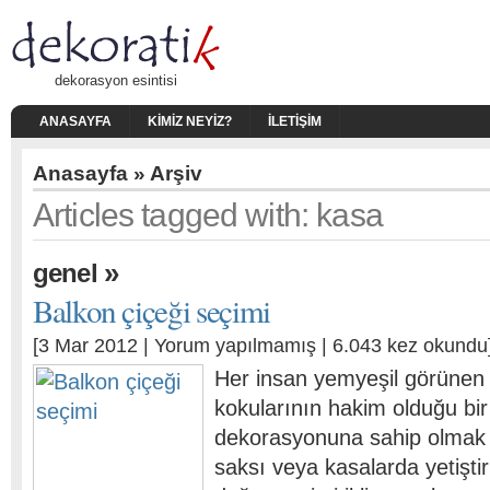
dekorasyon esintisi
ANASAYFA
KIMIZ NEYIZ?
İLETIŞIM
Anasayfa
» Arşiv
Articles tagged with: kasa
»
genel
Balkon çiçeği seçimi
[3 Mar 2012 |
Yorum yapılmamış
| 6.043 kez okundu
Her insan yemyeşil görünen 
kokularının hakim olduğu bir
dekorasyonuna sahip olmak i
saksı veya kasalarda yetiştir