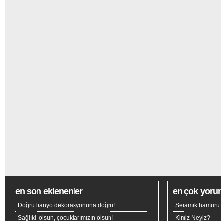
en son eklenenler
en çok yoru
Doğru banyo dekorasyonuna doğru!
Seramik hamuru n
Sağlıklı olsun, çocuklarımızın olsun!
Kimiz Neyiz?