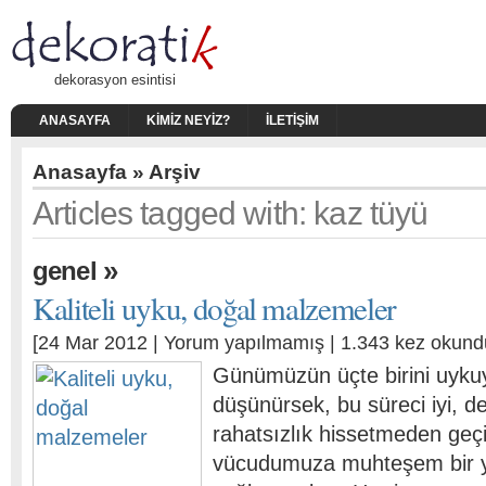
dekorasyon esintisi
ANASAYFA
KIMIZ NEYIZ?
İLETIŞIM
Anasayfa
» Arşiv
Articles tagged with: kaz tüyü
»
genel
Kaliteli uyku, doğal malzemeler
[24 Mar 2012 |
Yorum yapılmamış
| 1.343 kez okund
Günümüzün üçte birini uykuy
düşünürsek, bu süreci iyi, de
rahatsızlık hissetmeden geç
vücudumuza muhteşem bir y