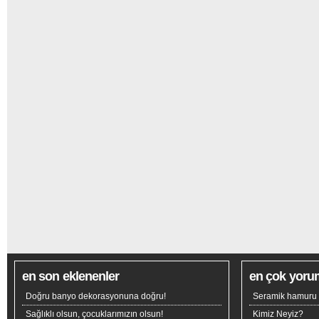
en son eklenenler
en çok yoru
Doğru banyo dekorasyonuna doğru!
Seramik hamuru n
Sağlıklı olsun, çocuklarımızın olsun!
Kimiz Neyiz?