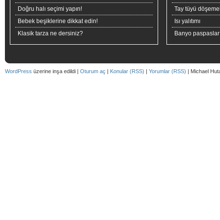
Doğru halı seçimi yapın!
Tay tüyü döşeme
Bebek beşiklerine dikkat edin!
Isı yalıtımı
Klasik tarza ne dersiniz?
Banyo paspaslar
WordPress
üzerine inşa edildi |
Oturum aç
|
Konular (RSS)
|
Yorumlar (RSS)
| Michael Hut