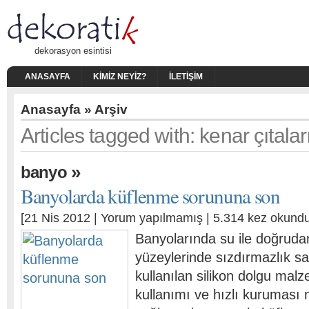
dekorasyon esintisi
ANASAYFA
KIMIZ NEYIZ?
İLETIŞIM
Anasayfa
» Arşiv
Articles tagged with: kenar çıtalar
»
banyo
Banyolarda küflenme sorununa son
[21 Nis 2012 |
Yorum yapılmamış
| 5.314 kez okundu
Banyolarında su ile doğrud
yüzeylerinde sızdırmazlık sa
kullanılan silikon dolgu malz
kullanımı ve hızlı kuruması 