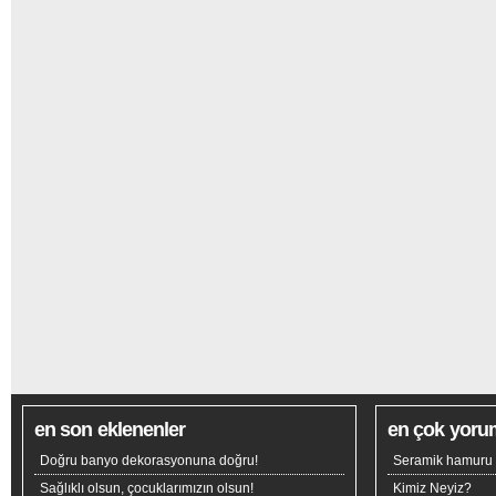
en son eklenenler
en çok yoru
Doğru banyo dekorasyonuna doğru!
Seramik hamuru n
Sağlıklı olsun, çocuklarımızın olsun!
Kimiz Neyiz?