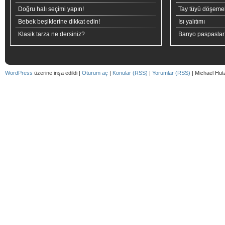
Doğru halı seçimi yapın!
Tay tüyü döşeme
Bebek beşiklerine dikkat edin!
Isı yalıtımı
Klasik tarza ne dersiniz?
Banyo paspaslar
WordPress
üzerine inşa edildi |
Oturum aç
|
Konular (RSS)
|
Yorumlar (RSS)
| Michael Hut