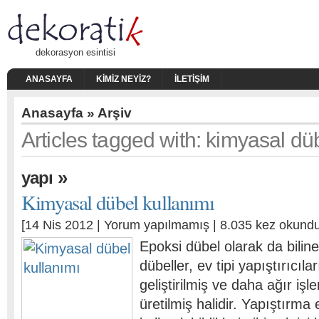
dekorasyon esintisi
ANASAYFA
KIMIZ NEYIZ?
İLETIŞIM
Anasayfa
» Arşiv
Articles tagged with: kimyasal düb
»
yapı
Kimyasal dübel kullanımı
[14 Nis 2012 |
Yorum yapılmamış
| 8.035 kez okundu
Epoksi dübel olarak da bilin
dübeller, ev tipi yapıştırıcıl
geliştirilmiş ve daha ağır işl
üretilmiş halidir. Yapıştırma