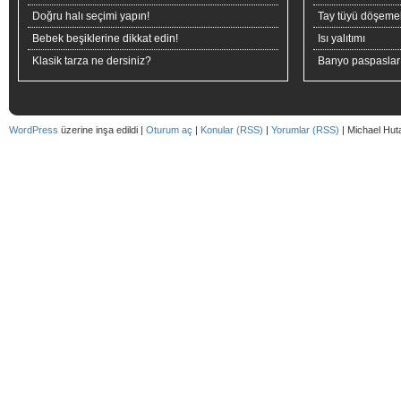
Doğru halı seçimi yapın!
Tay tüyü döşeme
Bebek beşiklerine dikkat edin!
Isı yalıtımı
Klasik tarza ne dersiniz?
Banyo paspaslar
WordPress
üzerine inşa edildi |
Oturum aç
|
Konular (RSS)
|
Yorumlar (RSS)
| Michael Hut