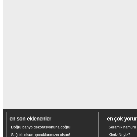
en son eklenenler
en çok yoru
Doğru banyo dekorasyonuna doğru!
Seramik hamuru n
Sağlıklı olsun, çocuklarımızın olsun!
Kimiz Neyiz?