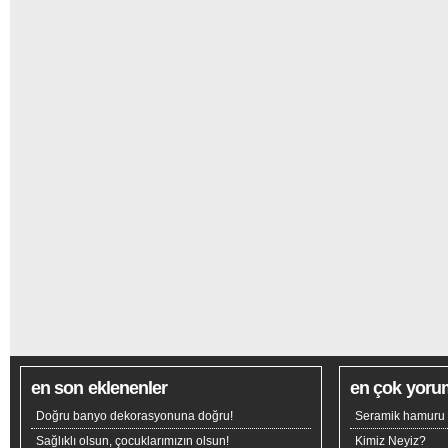
en son eklenenler
en çok yoru
Doğru banyo dekorasyonuna doğru!
Seramik hamuru n
Sağlıklı olsun, çocuklarımızın olsun!
Kimiz Neyiz?