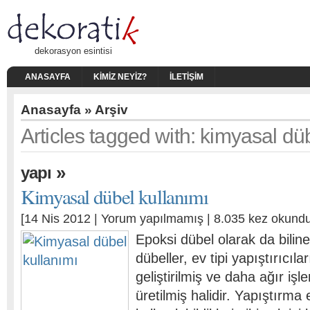
dekorasyon esintisi
ANASAYFA
KIMIZ NEYIZ?
İLETIŞIM
Anasayfa
» Arşiv
Articles tagged with: kimyasal dü
»
yapı
Kimyasal dübel kullanımı
[14 Nis 2012 |
Yorum yapılmamış
| 8.035 kez okundu
Epoksi dübel olarak da bilin
dübeller, ev tipi yapıştırıcıl
geliştirilmiş ve daha ağır işl
üretilmiş halidir. Yapıştırma