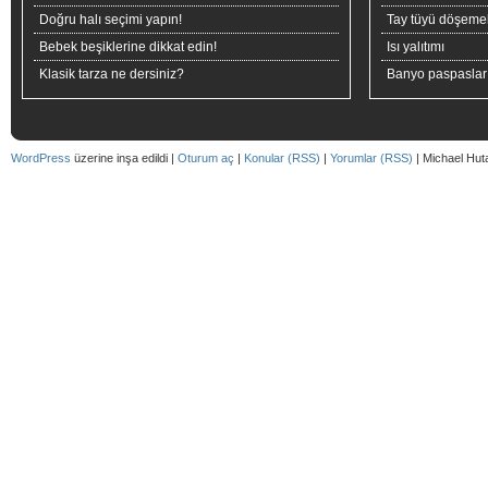
Doğru halı seçimi yapın!
Tay tüyü döşeme
Bebek beşiklerine dikkat edin!
Isı yalıtımı
Klasik tarza ne dersiniz?
Banyo paspaslar
WordPress
üzerine inşa edildi |
Oturum aç
|
Konular (RSS)
|
Yorumlar (RSS)
| Michael Hut