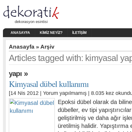
dekorasyon esintisi
ANASAYFA
KIMIZ NEYIZ?
İLETIŞIM
Anasayfa
» Arşiv
Articles tagged with: kimyasal yapı
»
yapı
Kimyasal dübel kullanımı
[14 Nis 2012 |
Yorum yapılmamış
| 8.035 kez okundu
Epoksi dübel olarak da bilin
dübeller, ev tipi yapıştırıcıl
geliştirilmiş ve daha ağır işl
üretilmiş halidir. Yapıştırma