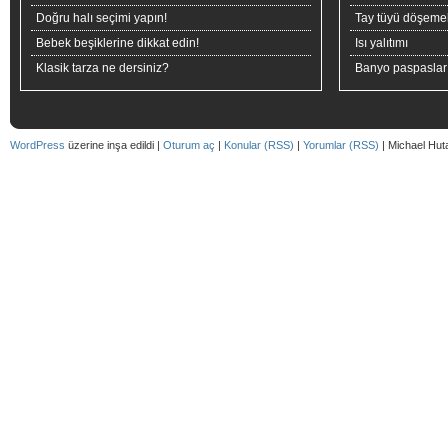
Doğru halı seçimi yapın!
Tay tüyü döşeme
Bebek beşiklerine dikkat edin!
Isı yalıtımı
Klasik tarza ne dersiniz?
Banyo paspaslar
WordPress
üzerine inşa edildi |
Oturum aç
|
Konular (RSS)
|
Yorumlar (RSS)
| Michael Hut