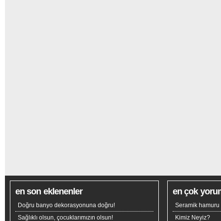
en son eklenenler
en çok yoru
Doğru banyo dekorasyonuna doğru!
Seramik hamuru n
Sağlıklı olsun, çocuklarımızın olsun!
Kimiz Neyiz?