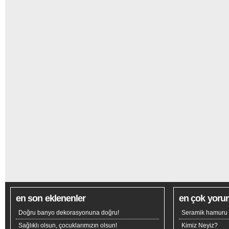
en son eklenenler
en çok yoru
Doğru banyo dekorasyonuna doğru!
Seramik hamuru n
Sağlıklı olsun, çocuklarımızın olsun!
Kimiz Neyiz?