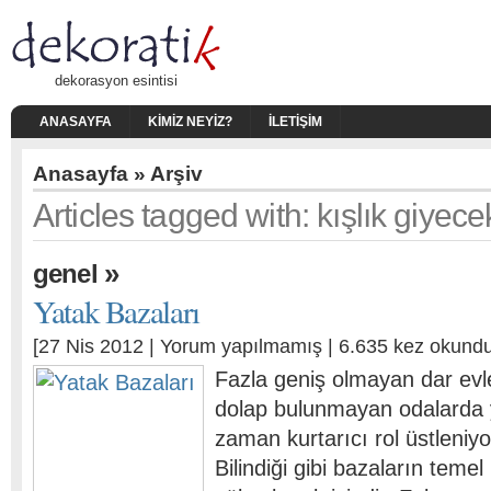
dekorasyon esintisi
ANASAYFA
KIMIZ NEYIZ?
İLETIŞIM
Anasayfa
» Arşiv
Articles tagged with: kışlık giyece
»
genel
Yatak Bazaları
[27 Nis 2012 |
Yorum yapılmamış
| 6.635 kez okundu
Fazla geniş olmayan dar evle
dolap bulunmayan odalarda 
zaman kurtarıcı rol üstleniyo
Bilindiği gibi bazaların temel