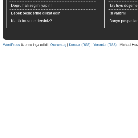
Doğru halı seçimi yapın!
Tay tüyü döşeme
Bebek beşiklerine dikkat edin!
Isı yalıtımı
Klasik tarza ne dersiniz?
Banyo paspaslar
WordPress
üzerine inşa edildi |
Oturum aç
|
Konular (RSS)
|
Yorumlar (RSS)
| Michael Hut