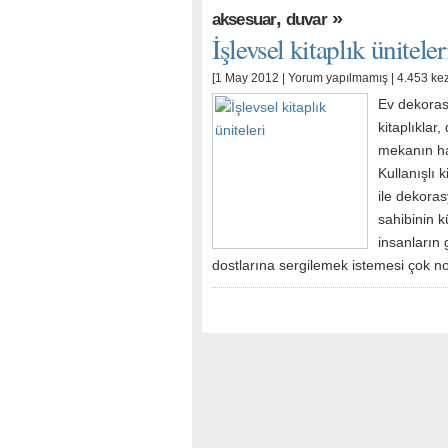
,
»
aksesuar
duvar
İşlevsel kitaplık üniteler
[1 May 2012 |
Yorum yapılmamış
| 4.453 ke
Ev dekorasy
kitaplıklar
mekanın ha
Kullanışlı k
ile dekoras
sahibinin k
insanların 
dostlarına sergilemek istemesi çok n