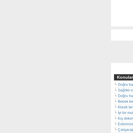
Konular
Doğru ba
Sağlıklı 
Doğru hal
Bebek beş
Klasik ta
İyi bir m
Kış deko
Evleriniz
Çalışacağ