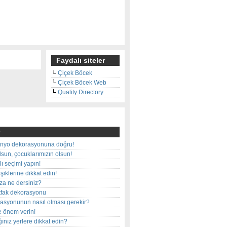
Faydalı siteler
Çiçek Böcek
Çiçek Böcek Web
Quality Directory
nyo dekorasyonuna doğru!
olsun, çocuklarımızın olsun!
ı seçimi yapın!
iklerine dikkat edin!
rza ne dersiniz?
utfak dekorasyonu
rasyonunun nasıl olması gerekir?
e önem verin!
ınız yerlere dikkat edin?