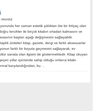
i
z okundu]
onunda her zaman estetik şıklıktan öte bir ihtiyaç olan
, doğru tercihler ile birçok kitabın ortadan kalmasını ve
vasının baştan aşağı değişmesini sağlayabilir.
itaplık üniteleri kitap, gazete, dergi ve farklı aksesuarlar
yonun farklı bir boyuta geçmesini sağlayarak, ev
ültür sanata olan ilgisini de göstermektedir. Kitap okuyan
geçen yıllar içerisinde sahip olduğu onlarca kitabı
ormal karşılandığından, bu …