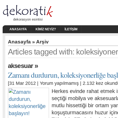
dekorasyon esintisi
ANASAYFA
KIMIZ NEYIZ?
İLETIŞIM
Anasayfa
» Arşiv
Articles tagged with: koleksiyoner
»
aksesuar
Zamanı durdurun, koleksiyonerliğe başl
[31 Mar 2012 |
Yorum yapılmamış
| 2.132 kez okund
Herkes evinde rahat etmek i
seçtiği mobilya ve aksesuarl
mutlu hissettiği bir ortam y
koşuşturmacasını huzur için