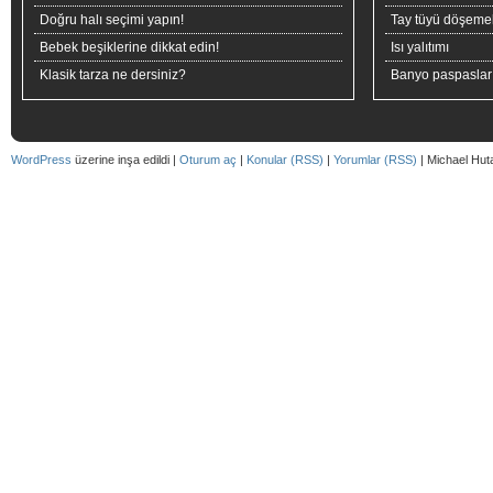
Doğru halı seçimi yapın!
Tay tüyü döşeme
Bebek beşiklerine dikkat edin!
Isı yalıtımı
Klasik tarza ne dersiniz?
Banyo paspaslar
WordPress
üzerine inşa edildi |
Oturum aç
|
Konular (RSS)
|
Yorumlar (RSS)
| Michael Hut