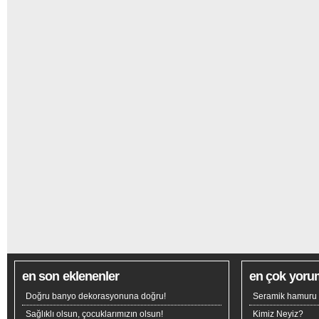
en son eklenenler
en çok yoru
Doğru banyo dekorasyonuna doğru!
Seramik hamuru n
Sağlıklı olsun, çocuklarımızın olsun!
Kimiz Neyiz?