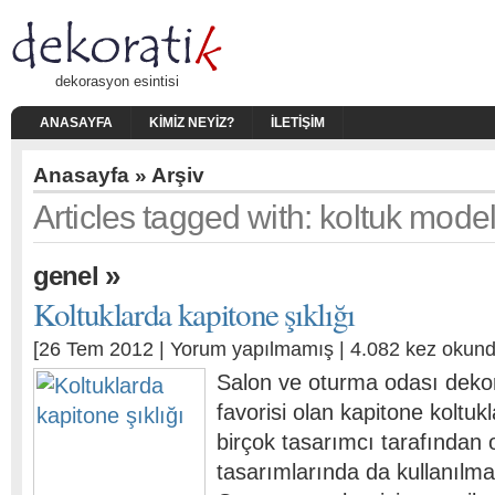
dekorasyon esintisi
ANASAYFA
KIMIZ NEYIZ?
İLETIŞIM
Anasayfa
» Arşiv
Articles tagged with: koltuk model
»
genel
Koltuklarda kapitone şıklığı
[26 Tem 2012 |
Yorum yapılmamış
| 4.082 kez okund
Salon ve oturma odası deko
favorisi olan kapitone koltu
birçok tasarımcı tarafından o
tasarımlarında da kullanılma