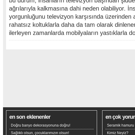
bu durum, insanların televizyon başından şiddetl
ağrılarıyla kalkmasına dahi neden olabiliyor. İ
yorgunluğunu televizyon karşısında üzerinden 
rahatsız koltuklarla daha da tam olarak dinlen
ilerleyen zamanlarda mobilyaların yastıklarla 
en son eklenenler
en çok yoru
Doğru banyo dekorasyonuna doğru!
Seramik hamuru n
Sağlıklı olsun, çocuklarımızın olsun!
Kimiz Neyiz?