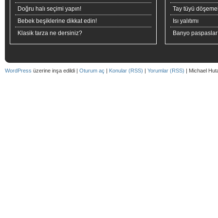
Doğru halı seçimi yapın!
Tay tüyü döşeme
Bebek beşiklerine dikkat edin!
Isı yalıtımı
Klasik tarza ne dersiniz?
Banyo paspaslar
WordPress
üzerine inşa edildi |
Oturum aç
|
Konular (RSS)
|
Yorumlar (RSS)
| Michael Hut