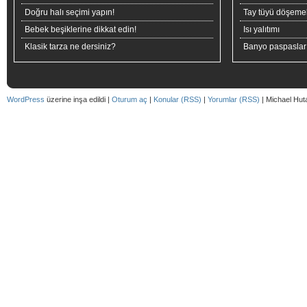
Doğru halı seçimi yapın!
Tay tüyü döşeme
Bebek beşiklerine dikkat edin!
Isı yalıtımı
Klasik tarza ne dersiniz?
Banyo paspaslar
WordPress
üzerine inşa edildi |
Oturum aç
|
Konular (RSS)
|
Yorumlar (RSS)
| Michael Hut