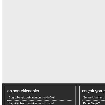
en son eklenenler
en çok yoru
Doğru banyo dekorasyonuna doğru!
Seramik hamuru n
Sağlıklı olsun, çocuklarımızın olsun!
Kimiz Neyiz?