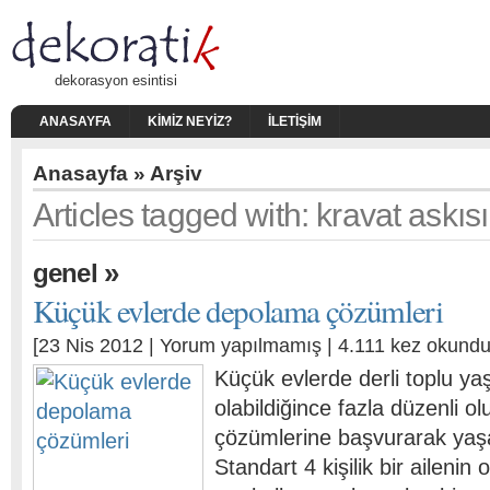
dekorasyon esintisi
ANASAYFA
KIMIZ NEYIZ?
İLETIŞIM
Anasayfa
» Arşiv
Articles tagged with: kravat askısı
»
genel
Küçük evlerde depolama çözümleri
[23 Nis 2012 |
Yorum yapılmamış
| 4.111 kez okundu
Küçük evlerde derli toplu ya
olabildiğince fazla düzenli o
çözümlerine başvurarak yaşa
Standart 4 kişilik bir ailenin