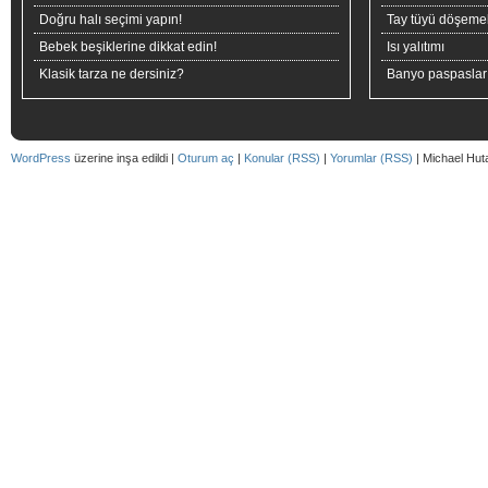
Doğru halı seçimi yapın!
Tay tüyü döşeme
Bebek beşiklerine dikkat edin!
Isı yalıtımı
Klasik tarza ne dersiniz?
Banyo paspaslar
WordPress
üzerine inşa edildi |
Oturum aç
|
Konular (RSS)
|
Yorumlar (RSS)
| Michael Hut