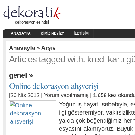
dekorasyon esintisi
ANASAYFA
KIMIZ NEYIZ?
İLETIŞIM
Anasayfa
» Arşiv
Articles tagged with: kredi kartı g
»
genel
Online dekorasyon alışverişi
[26 Nis 2012 |
Yorum yapılmamış
| 1.658 kez okundu
Yoğun iş hayatı sebebiyle, e
ilgi gösteremiyor, vakitsizlik
ya da çok beğendiğimiz herh
eşyasını alamıyoruz. Büyük şe