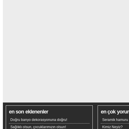
en son eklenenler
en çok yoru
Doğru banyo dekorasyonuna doğru!
Seramik hamuru n
Sağlıklı olsun, çocuklarımızın olsun!
Kimiz Neyiz?