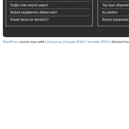
Doğru halı seçimi yapın!
Tay tüyü döşeme
Bebek beşiklerine dikkat edin!
Isı yalıtımı
Klasik tarza ne dersiniz?
Banyo paspaslar
WordPress
üzerine inşa edildi |
Oturum aç
|
Konular (RSS)
|
Yorumlar (RSS)
| Michael Hut