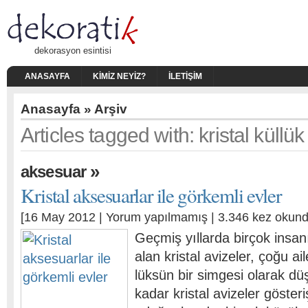
dekorasyon esintisi
ANASAYFA
KIMIZ NEYIZ?
İLETIŞIM
Anasayfa
» Arşiv
Articles tagged with: kristal küllük
»
aksesuar
Kristal aksesuarlar ile görkemli evler
[16 May 2012 |
Yorum yapılmamış
| 3.346 kez okund
Geçmiş yıllarda birçok insa
alan kristal avizeler, çoğu ai
lüksün bir simgesi olarak dü
kadar kristal avizeler gösteriş