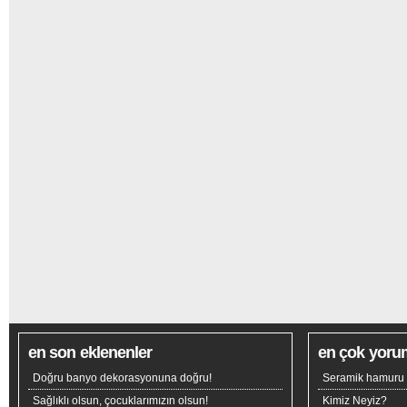
en son eklenenler
en çok yoru
Doğru banyo dekorasyonuna doğru!
Seramik hamuru n
Sağlıklı olsun, çocuklarımızın olsun!
Kimiz Neyiz?