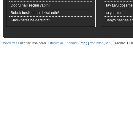
Doğru halı seçimi yapın!
Tay tüyü döşeme
Bebek beşiklerine dikkat edin!
Isı yalıtımı
Klasik tarza ne dersiniz?
Banyo paspaslar
WordPress
üzerine inşa edildi |
Oturum aç
|
Konular (RSS)
|
Yorumlar (RSS)
| Michael Hut