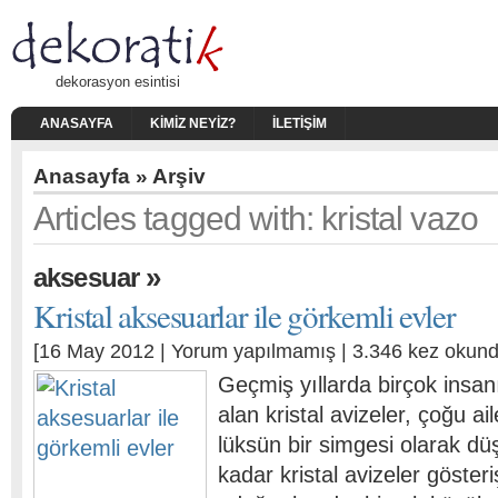
dekorasyon esintisi
ANASAYFA
KIMIZ NEYIZ?
İLETIŞIM
Anasayfa
» Arşiv
Articles tagged with: kristal vazo
»
aksesuar
Kristal aksesuarlar ile görkemli evler
[16 May 2012 |
Yorum yapılmamış
| 3.346 kez okund
Geçmiş yıllarda birçok insa
alan kristal avizeler, çoğu ai
lüksün bir simgesi olarak dü
kadar kristal avizeler gösteriş