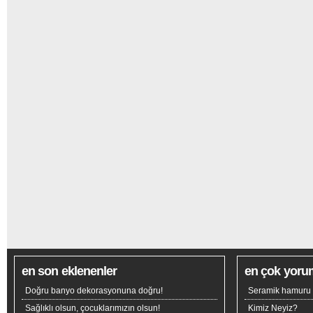
en son eklenenler
en çok yoru
Doğru banyo dekorasyonuna doğru!
Seramik hamuru n
Sağlıklı olsun, çocuklarımızın olsun!
Kimiz Neyiz?