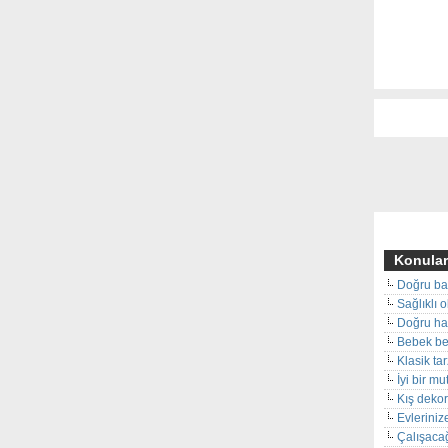
Konular
Doğru ba
Sağlıklı 
Doğru hal
Bebek beş
Klasik ta
İyi bir m
Kış deko
Evleriniz
Çalışacağ