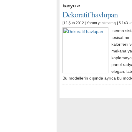
»
banyo
Dekoratif havlupan
[12 Şub 2012 |
Yorum yapılmamış
| 5.143 k
Isınma sist
tesisatının
kaloriferli
mekana yaym
kaplamayan 
panel radya
elegan, lab
Bu modellerin dışında ayrıca bu mode