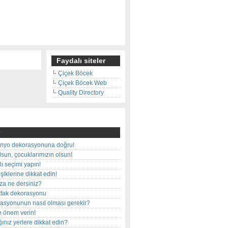
Faydalı siteler
Çiçek Böcek
Çiçek Böcek Web
Quality Directory
nyo dekorasyonuna doğru!
olsun, çocuklarımızın olsun!
ı seçimi yapın!
iklerine dikkat edin!
rza ne dersiniz?
utfak dekorasyonu
rasyonunun nasıl olması gerekir?
e önem verin!
ınız yerlere dikkat edin?